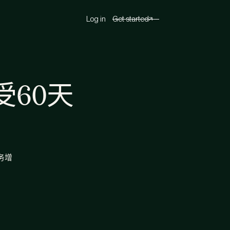
Log in
Get started
60天
务增