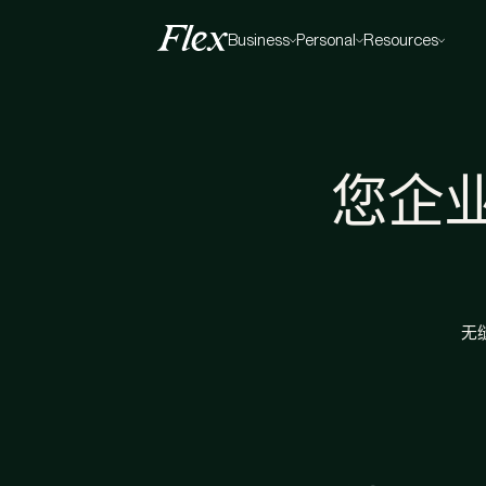
Business
Personal
Resources
您企
无